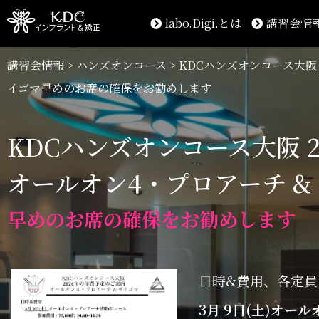
labo.Digi.とは
講習会情
講習会情報
>
ハンズオンコース
>
KDCハンズオンコース大阪 
イゴマ
早めのお席の確保をお勧めします
KDCハンズオンコース大阪 
オールオン4・プロアーチ & 
早めのお席の確保をお勧めします
日時&費用、各定員
3月 9日(土)オー