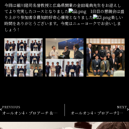
今回は細川隆司名誉教授と広島県開業の金田竜典先生をお迎えし
て
より充実したコースとなりました
1日目の懇親会は盛
り上がり参加者全員知的好奇心爆発となりまし
た
楽しい
時間をありがとうございます。
今度はニューヨークでお会いしま
しょう！
PREVIOUS
NEXT
オールオン4・プロアーチ & ザイゴマ4日コース
オールオン4・プロアーチ1日コース